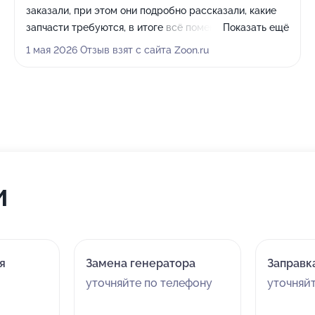
заказали, при этом они подробно рассказали, какие
запчасти требуются, в итоге всё поменяли. Сервис
Показать ещё
действительно хороший, все работы выполнили
1 мая 2026 Отзыв взят с сайта Zoon.ru
быстро, общение с сотрудниками было вежливое и
строго по делу, меня встретили и проводили.
и
я
Замена генератора
Заправк
уточняйте по телефону
уточняй