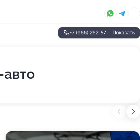
+7 (966) 262-57-...
Показать
-авто