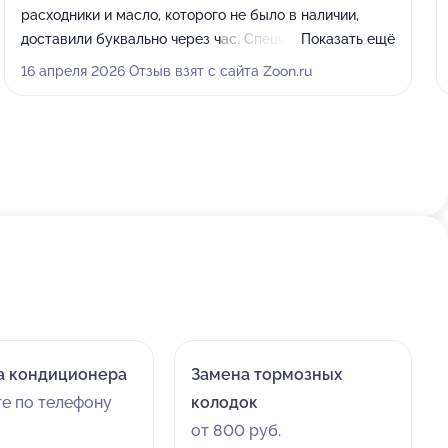
расходники и масло, которого не было в наличии,
доставили буквально через час. Специалисты дали
Показать ещё
хорошие рекомендации по выбору масла и провели
16 апреля 2026 Отзыв взят с сайта Zoon.ru
консультацию по ходовой части, при этом ничего
лишнего не навязывали.
а кондиционера
Замена тормозных
те по телефону
колодок
от 800 руб.